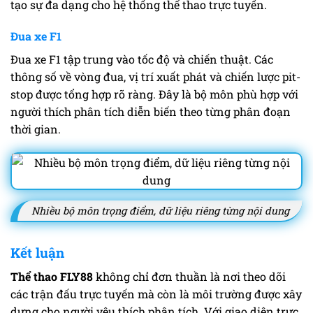
tạo sự đa dạng cho hệ thống thể thao trực tuyến.
Đua xe F1
Đua xe F1 tập trung vào tốc độ và chiến thuật. Các
thông số về vòng đua, vị trí xuất phát và chiến lược pit-
stop được tổng hợp rõ ràng. Đây là bộ môn phù hợp với
người thích phân tích diễn biến theo từng phân đoạn
thời gian.
Nhiều bộ môn trọng điểm, dữ liệu riêng từng nội dung
Kết luận
Thể thao FLY88
không chỉ đơn thuần là nơi theo dõi
các trận đấu trực tuyến mà còn là môi trường được xây
dựng cho người yêu thích phân tích. Với giao diện trực