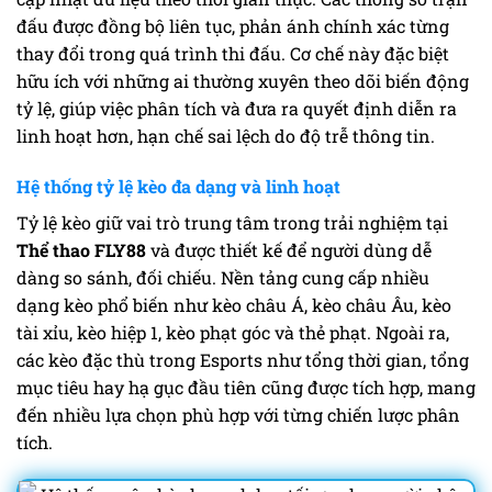
đấu được đồng bộ liên tục, phản ánh chính xác từng
thay đổi trong quá trình thi đấu. Cơ chế này đặc biệt
hữu ích với những ai thường xuyên theo dõi biến động
tỷ lệ, giúp việc phân tích và đưa ra quyết định diễn ra
linh hoạt hơn, hạn chế sai lệch do độ trễ thông tin.
Hệ thống tỷ lệ kèo đa dạng và linh hoạt
Tỷ lệ kèo giữ vai trò trung tâm trong trải nghiệm tại
Thể thao FLY88
và được thiết kế để người dùng dễ
dàng so sánh, đối chiếu. Nền tảng cung cấp nhiều
dạng kèo phổ biến như kèo châu Á, kèo châu Âu, kèo
tài xỉu, kèo hiệp 1, kèo phạt góc và thẻ phạt. Ngoài ra,
các kèo đặc thù trong Esports như tổng thời gian, tổng
mục tiêu hay hạ gục đầu tiên cũng được tích hợp, mang
đến nhiều lựa chọn phù hợp với từng chiến lược phân
tích.