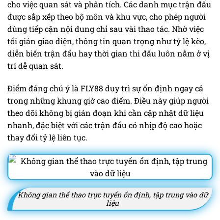
cho việc quan sát và phân tích. Các danh mục trận đấu
được sắp xếp theo bộ môn và khu vực, cho phép người
dùng tiếp cận nội dung chỉ sau vài thao tác. Nhờ việc
tối giản giao diện, thông tin quan trọng như tỷ lệ kèo,
diễn biến trận đấu hay thời gian thi đấu luôn nằm ở vị
trí dễ quan sát.
Điểm đáng chú ý là FLY88 duy trì sự ổn định ngay cả
trong những khung giờ cao điểm. Điều này giúp người
theo dõi không bị gián đoạn khi cần cập nhật dữ liệu
nhanh, đặc biệt với các trận đấu có nhịp độ cao hoặc
thay đổi tỷ lệ liên tục.
Không gian thể thao trực tuyến ổn định, tập trung vào dữ
liệu