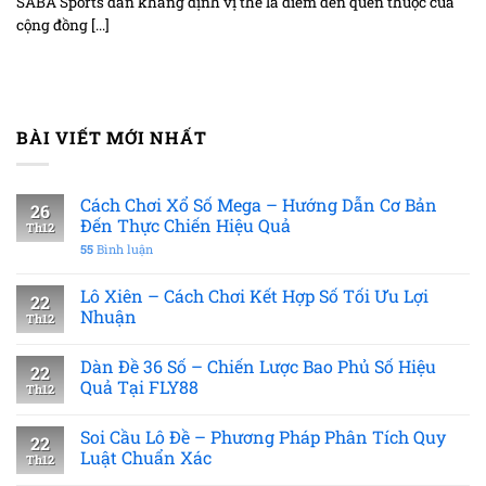
SABA Sports dần khẳng định vị thế là điểm đến quen thuộc của
cộng đồng [...]
BÀI VIẾT MỚI NHẤT
Cách Chơi Xổ Số Mega – Hướng Dẫn Cơ Bản
26
Đến Thực Chiến Hiệu Quả
Th12
55
Bình luận
Lô Xiên – Cách Chơi Kết Hợp Số Tối Ưu Lợi
22
Nhuận
Th12
Dàn Đề 36 Số – Chiến Lược Bao Phủ Số Hiệu
22
Quả Tại FLY88
Th12
Soi Cầu Lô Đề – Phương Pháp Phân Tích Quy
22
Luật Chuẩn Xác
Th12