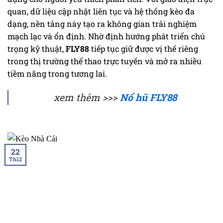
quan, dữ liệu cập nhật liên tục và hệ thống kèo đa
dạng, nền tảng này tạo ra không gian trải nghiệm
mạch lạc và ổn định. Nhờ định hướng phát triển chú
trọng kỹ thuật,
FLY88
tiếp tục giữ được vị thế riêng
trong thị trường thể thao trực tuyến và mở ra nhiều
tiềm năng trong tương lai.
xem thêm >>>
Nổ hũ FLY88
22
Th12