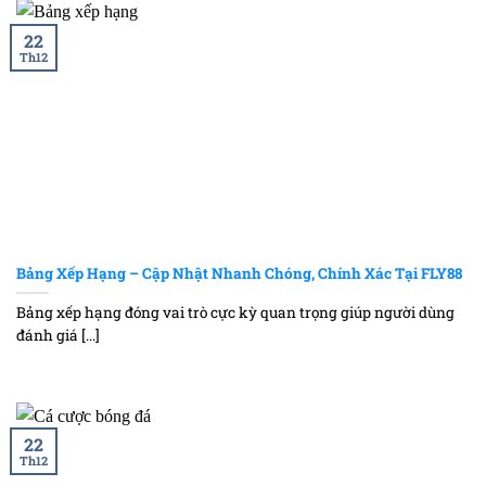
22
Th12
Bảng Xếp Hạng – Cập Nhật Nhanh Chóng, Chính Xác Tại FLY88
Bảng xếp hạng đóng vai trò cực kỳ quan trọng giúp người dùng
đánh giá [...]
22
Th12