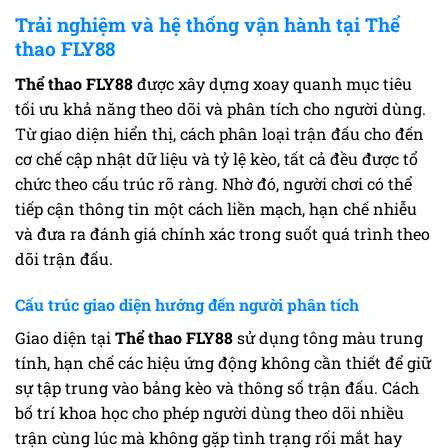
Trải nghiệm và hệ thống vận hành tại Thể
thao FLY88
Thể thao FLY88
được xây dựng xoay quanh mục tiêu
tối ưu khả năng theo dõi và phân tích cho người dùng.
Từ giao diện hiển thị, cách phân loại trận đấu cho đến
cơ chế cập nhật dữ liệu và tỷ lệ kèo, tất cả đều được tổ
chức theo cấu trúc rõ ràng. Nhờ đó, người chơi có thể
tiếp cận thông tin một cách liền mạch, hạn chế nhiễu
và đưa ra đánh giá chính xác trong suốt quá trình theo
dõi trận đấu.
Cấu trúc giao diện hướng đến người phân tích
Giao diện tại
Thể thao FLY88
sử dụng tông màu trung
tính, hạn chế các hiệu ứng động không cần thiết để giữ
sự tập trung vào bảng kèo và thông số trận đấu. Cách
bố trí khoa học cho phép người dùng theo dõi nhiều
trận cùng lúc mà không gặp tình trạng rối mắt hay