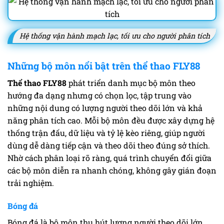
Hệ thống vận hành mạch lạc, tối ưu cho người phân tích
Những bộ môn nổi bật trên thể thao FLY88
Thể thao FLY88
phát triển danh mục bộ môn theo
hướng đa dạng nhưng có chọn lọc, tập trung vào
những nội dung có lượng người theo dõi lớn và khả
năng phân tích cao. Mỗi bộ môn đều được xây dựng hệ
thống trận đấu, dữ liệu và tỷ lệ kèo riêng, giúp người
dùng dễ dàng tiếp cận và theo dõi theo đúng sở thích.
Nhờ cách phân loại rõ ràng, quá trình chuyển đổi giữa
các bộ môn diễn ra nhanh chóng, không gây gián đoạn
trải nghiệm.
Bóng đá
Bóng đá là bộ môn thu hút lượng người theo dõi lớn