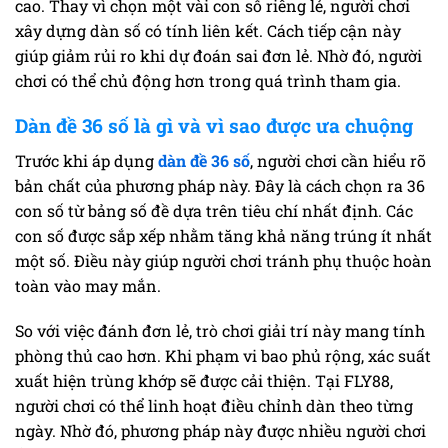
cao. Thay vì chọn một vài con số riêng lẻ, người chơi
xây dựng dàn số có tính liên kết. Cách tiếp cận này
giúp giảm rủi ro khi dự đoán sai đơn lẻ. Nhờ đó, người
chơi có thể chủ động hơn trong quá trình tham gia.
Dàn đề 36 số là gì và vì sao được ưa chuộng
Trước khi áp dụng
dàn đề 36 số
, người chơi cần hiểu rõ
bản chất của phương pháp này. Đây là cách chọn ra 36
con số từ bảng số đề dựa trên tiêu chí nhất định. Các
con số được sắp xếp nhằm tăng khả năng trúng ít nhất
một số. Điều này giúp người chơi tránh phụ thuộc hoàn
toàn vào may mắn.
So với việc đánh đơn lẻ, trò chơi giải trí này mang tính
phòng thủ cao hơn. Khi phạm vi bao phủ rộng, xác suất
xuất hiện trùng khớp sẽ được cải thiện. Tại FLY88,
người chơi có thể linh hoạt điều chỉnh dàn theo từng
ngày. Nhờ đó, phương pháp này được nhiều người chơi