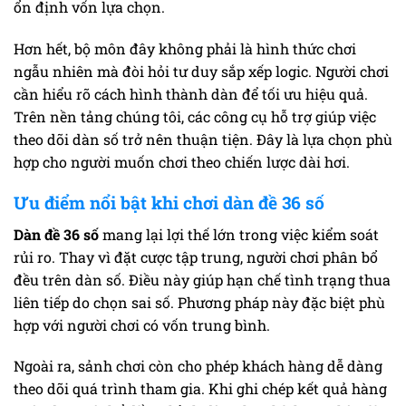
ổn định vốn lựa chọn.
Hơn hết, bộ môn đây không phải là hình thức chơi
ngẫu nhiên mà đòi hỏi tư duy sắp xếp logic. Người chơi
cần hiểu rõ cách hình thành dàn để tối ưu hiệu quả.
Trên nền tảng chúng tôi, các công cụ hỗ trợ giúp việc
theo dõi dàn số trở nên thuận tiện. Đây là lựa chọn phù
hợp cho người muốn chơi theo chiến lược dài hơi.
Ưu điểm nổi bật khi chơi dàn đề 36 số
Dàn đề 36 số
mang lại lợi thế lớn trong việc kiểm soát
rủi ro. Thay vì đặt cược tập trung, người chơi phân bổ
đều trên dàn số. Điều này giúp hạn chế tình trạng thua
liên tiếp do chọn sai số. Phương pháp này đặc biệt phù
hợp với người chơi có vốn trung bình.
Ngoài ra, sảnh chơi còn cho phép khách hàng dễ dàng
theo dõi quá trình tham gia. Khi ghi chép kết quả hàng