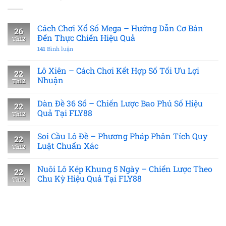
Cách Chơi Xổ Số Mega – Hướng Dẫn Cơ Bản
26
Đến Thực Chiến Hiệu Quả
Th12
141
Bình luận
Lô Xiên – Cách Chơi Kết Hợp Số Tối Ưu Lợi
22
Nhuận
Th12
Dàn Đề 36 Số – Chiến Lược Bao Phủ Số Hiệu
22
Quả Tại FLY88
Th12
Soi Cầu Lô Đề – Phương Pháp Phân Tích Quy
22
Luật Chuẩn Xác
Th12
Nuôi Lô Kép Khung 5 Ngày – Chiến Lược Theo
22
Chu Kỳ Hiệu Quả Tại FLY88
Th12