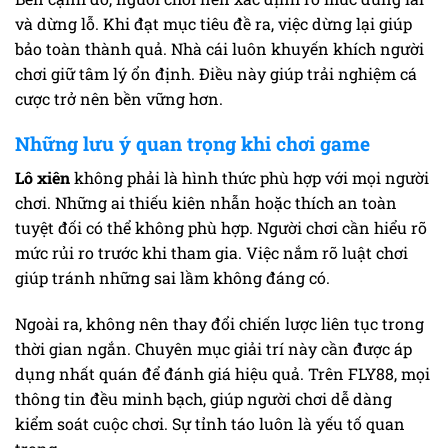
và dừng lỗ. Khi đạt mục tiêu đề ra, việc dừng lại giúp
bảo toàn thành quả. Nhà cái luôn khuyến khích người
chơi giữ tâm lý ổn định. Điều này giúp trải nghiệm cá
cược trở nên bền vững hơn.
Những lưu ý quan trọng khi chơi game
Lô xiên
không phải là hình thức phù hợp với mọi người
chơi. Những ai thiếu kiên nhẫn hoặc thích an toàn
tuyệt đối có thể không phù hợp. Người chơi cần hiểu rõ
mức rủi ro trước khi tham gia. Việc nắm rõ luật chơi
giúp tránh những sai lầm không đáng có.
Ngoài ra, không nên thay đổi chiến lược liên tục trong
thời gian ngắn. Chuyên mục giải trí này cần được áp
dụng nhất quán để đánh giá hiệu quả. Trên FLY88, mọi
thông tin đều minh bạch, giúp người chơi dễ dàng
kiểm soát cuộc chơi. Sự tỉnh táo luôn là yếu tố quan