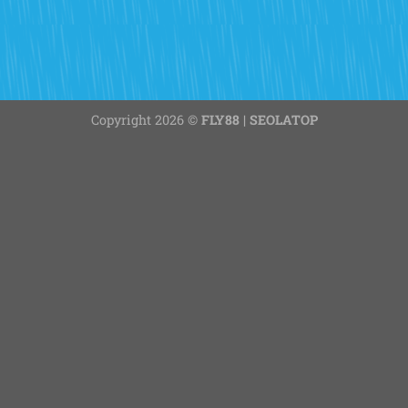
Copyright 2026 ©
FLY88 | SEOLATOP