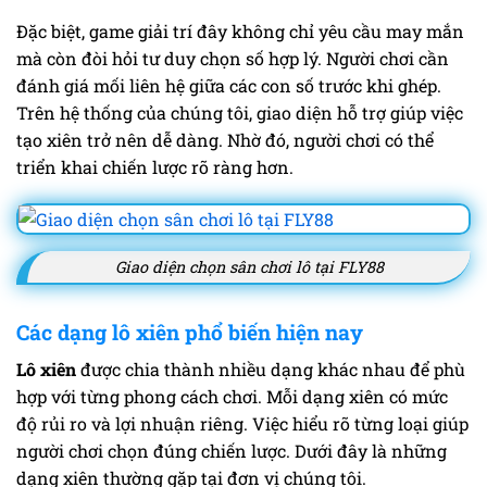
Đặc biệt, game giải trí đây không chỉ yêu cầu may mắn
mà còn đòi hỏi tư duy chọn số hợp lý. Người chơi cần
đánh giá mối liên hệ giữa các con số trước khi ghép.
Trên hệ thống của chúng tôi, giao diện hỗ trợ giúp việc
tạo xiên trở nên dễ dàng. Nhờ đó, người chơi có thể
triển khai chiến lược rõ ràng hơn.
Giao diện chọn sân chơi lô tại FLY88
Các dạng lô xiên phổ biến hiện nay
Lô xiên
được chia thành nhiều dạng khác nhau để phù
hợp với từng phong cách chơi. Mỗi dạng xiên có mức
độ rủi ro và lợi nhuận riêng. Việc hiểu rõ từng loại giúp
người chơi chọn đúng chiến lược. Dưới đây là những
dạng xiên thường gặp tại đơn vị chúng tôi.