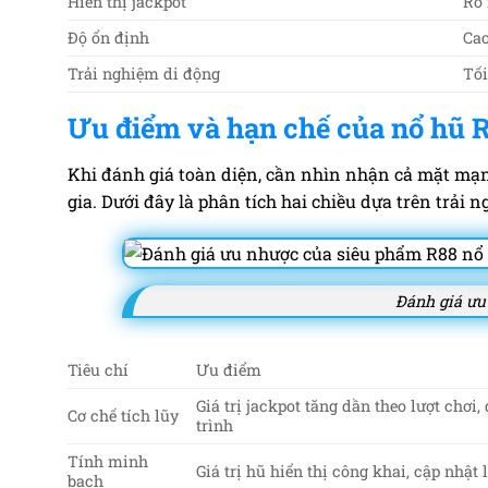
Hiển thị jackpot
Rõ 
Độ ổn định
Ca
Trải nghiệm di động
Tối
Ưu điểm và hạn chế của nổ hũ R
Khi đánh giá toàn diện, cần nhìn nhận cả mặt mạnh
gia. Dưới đây là phân tích hai chiều dựa trên trải n
Đánh giá ưu
Tiêu chí
Ưu điểm
Giá trị jackpot tăng dần theo lượt chơi, 
Cơ chế tích lũy
trình
Tính minh
Giá trị hũ hiển thị công khai, cập nhật 
bạch