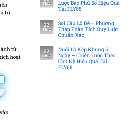
Lược Bao Phủ Số Hiệu Quả
Th12
 nền
Tại FLY88
á trị
Soi Cầu Lô Đề – Phương
22
Pháp Phân Tích Quy Luật
Th12
Chuẩn Xác
hành từ
Nuôi Lô Kép Khung 5
22
Ngày – Chiến Lược Theo
Th12
kích hoạt
Chu Kỳ Hiệu Quả Tại
FLY88
 vận