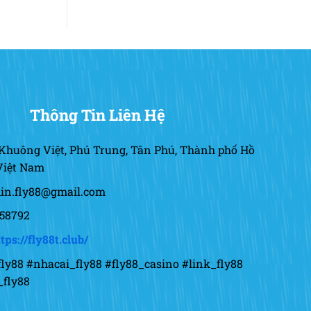
Thông Tin Liên Hệ
 Khuông Việt, Phú Trung, Tân Phú, Thành phố Hồ
Việt Nam
in.fly88@gmail.com
58792
tps://fly88t.club/
ly88 #nhacai_fly88 #fly88_casino #link_fly88
_fly88