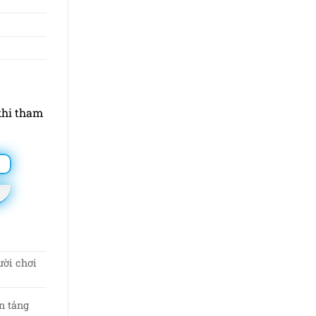
khi tham
ười chơi
n tảng