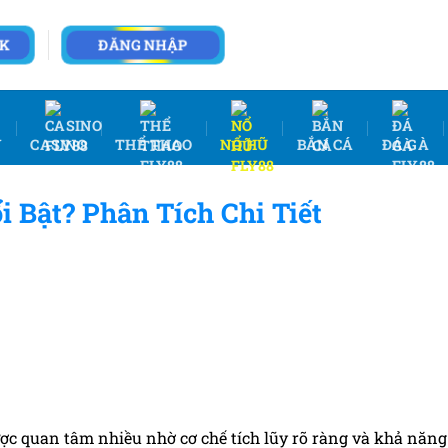
8K
ĐĂNG NHẬP
Ý
CASINO
THỂ THAO
NỔ HŨ
BẮN CÁ
ĐÁ GÀ
i Bật? Phân Tích Chi Tiết
ợc quan tâm nhiều nhờ cơ chế tích lũy rõ ràng và khả năng