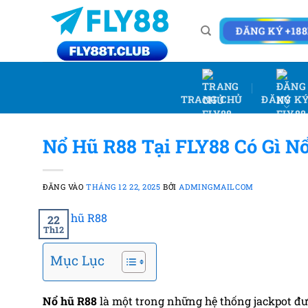
Bỏ
qua
ĐĂNG KÝ +18
nội
dung
TRANG CHỦ
ĐĂNG K
Nổ Hũ R88 Tại FLY88 Có Gì Nổ
ĐĂNG VÀO
THÁNG 12 22, 2025
BỞI
ADMINGMAILCOM
22
Th12
Mục Lục
Nổ hũ R88
là một trong những hệ thống jackpot đư