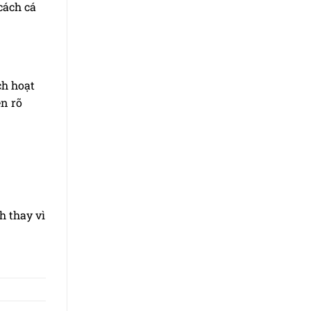
cách cá
ch hoạt
ện rõ
h thay vì