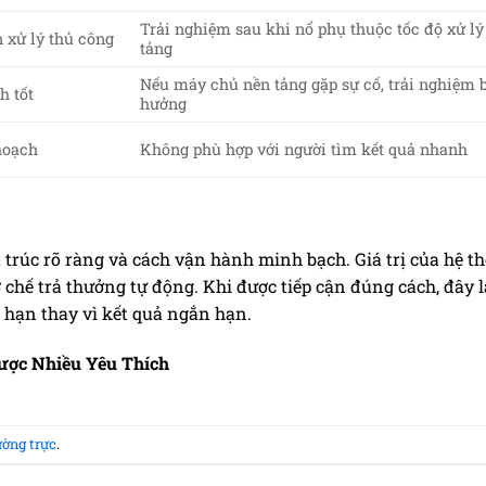
Trải nghiệm sau khi nổ phụ thuộc tốc độ xử lý
 xử lý thủ công
tảng
Nếu máy chủ nền tảng gặp sự cố, trải nghiệm 
h tốt
hưởng
hoạch
Không phù hợp với người tìm kết quả nhanh
u trúc rõ ràng và cách vận hành minh bạch. Giá trị của hệ t
chế trả thưởng tự động. Khi được tiếp cận đúng cách, đây l
i hạn thay vì kết quả ngắn hạn.
ược Nhiều Yêu Thích
ường trực
.