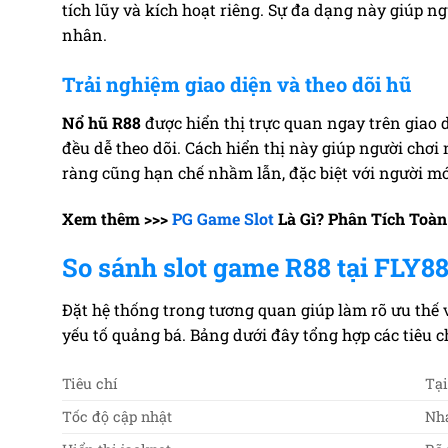
tích lũy và kích hoạt riêng. Sự đa dạng này giúp n
nhân.
Trải nghiệm giao diện và theo dõi hũ
Nổ hũ R88
được hiển thị trực quan ngay trên giao di
đều dễ theo dõi. Cách hiển thị này giúp người chơi
ràng cũng hạn chế nhầm lẫn, đặc biệt với người mới
Xem thêm >>>
PG Game Slot
Là Gì? Phân Tích Toà
So sánh slot game R88 tại FLY88
Đặt hệ thống trong tương quan giúp làm rõ ưu thế 
yếu tố quảng bá. Bảng dưới đây tổng hợp các tiêu c
Tiêu chí
Tại
Tốc độ cập nhật
Nh