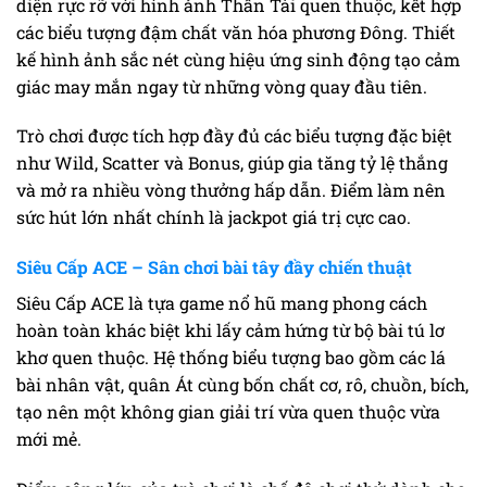
diện rực rỡ với hình ảnh Thần Tài quen thuộc, kết hợp
các biểu tượng đậm chất văn hóa phương Đông. Thiết
kế hình ảnh sắc nét cùng hiệu ứng sinh động tạo cảm
giác may mắn ngay từ những vòng quay đầu tiên.
Trò chơi được tích hợp đầy đủ các biểu tượng đặc biệt
như Wild, Scatter và Bonus, giúp gia tăng tỷ lệ thắng
và mở ra nhiều vòng thưởng hấp dẫn. Điểm làm nên
sức hút lớn nhất chính là jackpot giá trị cực cao.
Siêu Cấp ACE – Sân chơi bài tây đầy chiến thuật
Siêu Cấp ACE là tựa game nổ hũ mang phong cách
hoàn toàn khác biệt khi lấy cảm hứng từ bộ bài tú lơ
khơ quen thuộc. Hệ thống biểu tượng bao gồm các lá
bài nhân vật, quân Át cùng bốn chất cơ, rô, chuồn, bích,
tạo nên một không gian giải trí vừa quen thuộc vừa
mới mẻ.