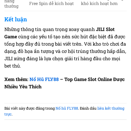
năng
Free Spin dễ kích hoạt
khó kích hoạt hơn
thưởng
Kết luận
Những thông tin quan trọng xoay quanh
JILI Slot
Game
cùng các yếu tố tạo nên sức hút đặc biệt đã được
tổng hợp đầy đủ trong bài viết trên. Với kho trò chơi đa
dạng, đồ họa ấn tượng và cơ hội trúng thưởng hấp dẫn,
JILI xứng đáng là lựa chọn giải trí hàng đầu cho mọi
bet thủ.
Xem thêm:
Nổ Hũ FLY88
– Top Game Slot Online Được
Nhiều Yêu Thích
Bài viết này được đăng trong
Nổ hũ FLY88
. Đánh dấu
liên kết thường
trực
.