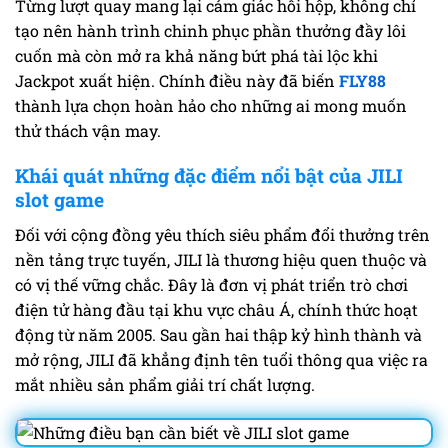
Từng lượt quay mang lại cảm giác hồi hộp, không chỉ
tạo nên hành trình chinh phục phần thưởng đầy lôi
cuốn mà còn mở ra khả năng bứt phá tài lộc khi
Jackpot xuất hiện. Chính điều này đã biến
FLY88
thành lựa chọn hoàn hảo cho những ai mong muốn
thử thách vận may.
Khái quát những đặc điểm nổi bật của JILI
slot game
Đối với cộng đồng yêu thích siêu phẩm đổi thưởng trên
nền tảng trực tuyến, JILI là thương hiệu quen thuộc và
có vị thế vững chắc. Đây là đơn vị phát triển trò chơi
điện tử hàng đầu tại khu vực châu Á, chính thức hoạt
động từ năm 2005. Sau gần hai thập kỷ hình thành và
mở rộng, JILI đã khẳng định tên tuổi thông qua việc ra
mắt nhiều sản phẩm giải trí chất lượng.