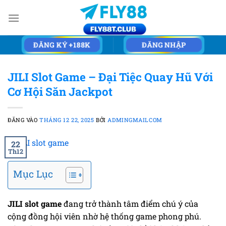
Bỏ
qua
nội
dung
ĐĂNG KÝ +188K
ĐĂNG NHẬP
JILI Slot Game – Đại Tiệc Quay Hũ Với
Cơ Hội Săn Jackpot
ĐĂNG VÀO
THÁNG 12 22, 2025
BỞI
ADMINGMAILCOM
22
Th12
Mục Lục
JILI slot game
đang trở thành tâm điểm chú ý của
cộng đồng hội viên nhờ hệ thống game phong phú.