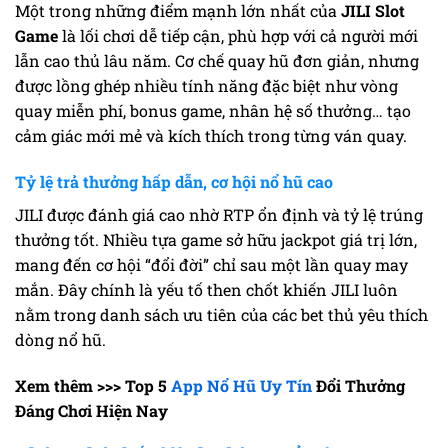
Một trong những điểm mạnh lớn nhất của
JILI Slot
Game
là lối chơi dễ tiếp cận, phù hợp với cả người mới
lẫn cao thủ lâu năm. Cơ chế quay hũ đơn giản, nhưng
được lồng ghép nhiều tính năng đặc biệt như vòng
quay miễn phí, bonus game, nhân hệ số thưởng… tạo
cảm giác mới mẻ và kích thích trong từng ván quay.
Tỷ lệ trả thưởng hấp dẫn, cơ hội nổ hũ cao
JILI được đánh giá cao nhờ RTP ổn định và tỷ lệ trúng
thưởng tốt. Nhiều tựa game sở hữu jackpot giá trị lớn,
mang đến cơ hội “đổi đời” chỉ sau một lần quay may
mắn. Đây chính là yếu tố then chốt khiến JILI luôn
nằm trong danh sách ưu tiên của các bet thủ yêu thích
dòng nổ hũ.
Xem thêm >>> Top 5
App Nổ Hũ Uy Tín
Đổi Thưởng
Đáng Chơi Hiện Nay